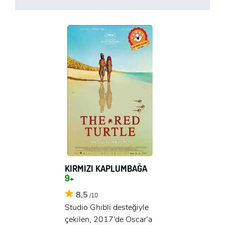
x
ÜYE OL
x
GIRIŞ YAP
Ad Soyad:
KIRMIZI KAPLUMBAĞA
E-Posta:
9+
E-Posta:
8,5
/10
Studio Ghibli desteğiyle
Şifre:
çekilen, 2017’de Oscar’a