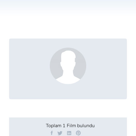
Toplam
1 Film
bulundu