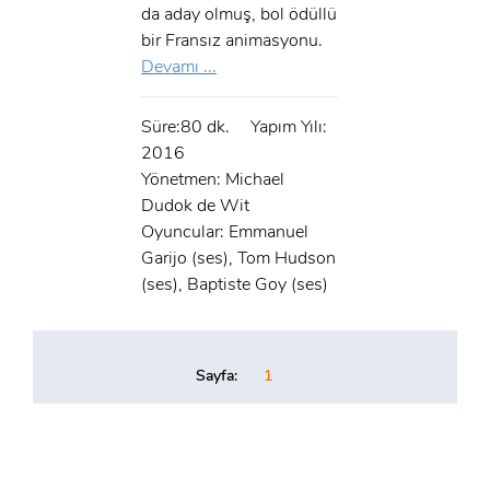
Şifre:
da aday olmuş, bol ödüllü
bir Fransız animasyonu.
Devamı ...
Beni Hatırla
Şifremi Unuttum ?
ÜYE OL
Süre:80 dk.
Yapım Yılı:
GIRIŞ
2016
Yönetmen: Michael
GIRIŞ
Dudok de Wit
Oyuncular: Emmanuel
Garijo (ses), Tom Hudson
(ses), Baptiste Goy (ses)
Sayfa:
1