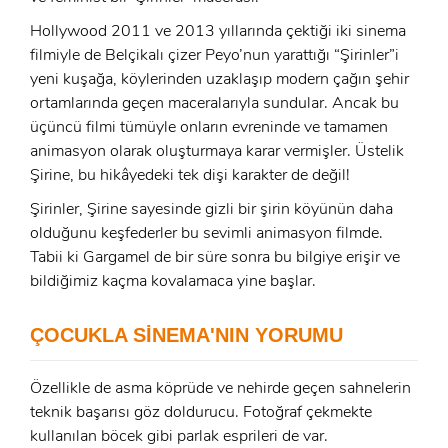
Hollywood 2011 ve 2013 yıllarında çektiği iki sinema
filmiyle de Belçikalı çizer Peyo’nun yarattığı “Şirinler”i
yeni kuşağa, köylerinden uzaklaşıp modern çağın şehir
ortamlarında geçen maceralarıyla sundular. Ancak bu
üçüncü filmi tümüyle onların evreninde ve tamamen
animasyon olarak oluşturmaya karar vermişler. Üstelik
Şirine, bu hikâyedeki tek dişi karakter de değil!
Şirinler, Şirine sayesinde gizli bir şirin köyünün daha
olduğunu keşfederler bu sevimli animasyon filmde.
Tabii ki Gargamel de bir süre sonra bu bilgiye erişir ve
x
bildiğimiz kaçma kovalamaca yine başlar.
ÜYE OL
x
ÇOCUKLA SİNEMA'NIN YORUMU
GIRIŞ YAP
Ad Soyad:
Özellikle de asma köprüde ve nehirde geçen sahnelerin
E-Posta:
teknik başarısı göz doldurucu. Fotoğraf çekmekte
E-Posta:
kullanılan böcek gibi parlak esprileri de var.