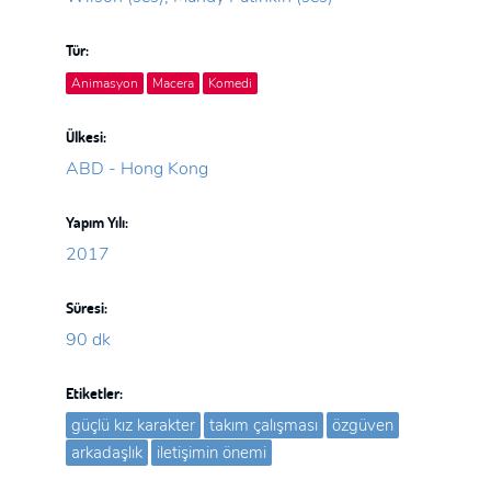
Tür:
Animasyon
Macera
Komedi
Ülkesi:
ABD - Hong Kong
Yapım Yılı:
2017
Süresi:
90 dk
Etiketler:
güçlü kız karakter
takım çalışması
özgüven
arkadaşlık
iletişimin önemi