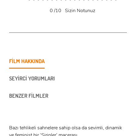
0
/10
Sizin Notunuz
FİLM HAKKINDA
SEYİRCİ YORUMLARI
BENZER FİLMLER
Bazı tehlikeli sahnelere sahip olsa da sevimli, dinamik
ve feminist bir ‘Şirinler’ macerası.