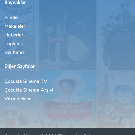
Kaynaklar
Filmler
Makaleler
Haberler
Topluluk
Biz Kimiz
Diğer Sayfalar
Çocukla Sinema TV
Çocukla Sinema Arşivi
Vitrindekiler