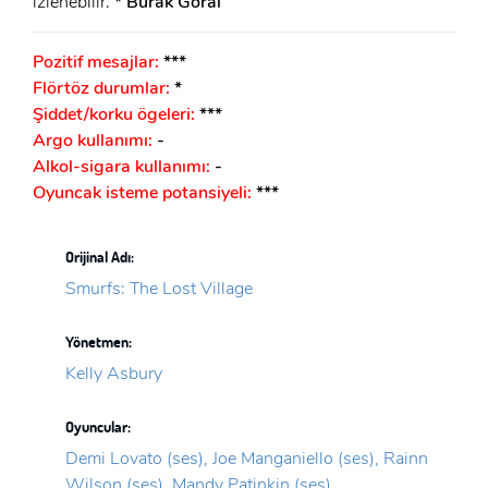
izlenebilir.
* Burak Göral
Pozitif mesajlar:
***
Flörtöz durumlar:
*
Şiddet/korku ögeleri:
***
Argo kullanımı:
-
Alkol-sigara kullanımı:
-
Oyuncak isteme potansiyeli:
***
Orijinal Adı:
Smurfs: The Lost Village
Yönetmen:
Kelly Asbury
Oyuncular:
Demi Lovato (ses), Joe Manganiello (ses), Rainn
Wilson (ses), Mandy Patinkin (ses)