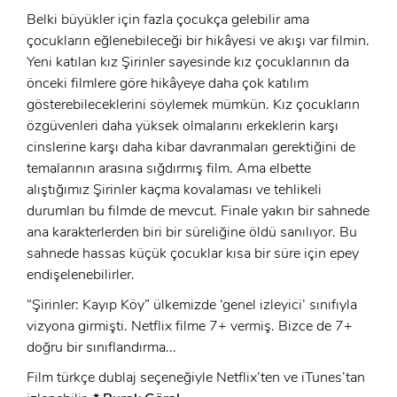
Belki büyükler için fazla çocukça gelebilir ama
Şifre:
çocukların eğlenebileceği bir hikâyesi ve akışı var filmin.
Şifre:
Yeni katılan kız Şirinler sayesinde kız çocuklarının da
önceki filmlere göre hikâyeye daha çok katılım
gösterebileceklerini söylemek mümkün. Kız çocukların
Beni Hatırla
Şifremi Unuttum ?
özgüvenleri daha yüksek olmalarını erkeklerin karşı
cinslerine karşı daha kibar davranmaları gerektiğini de
ÜYE OL
GIRIŞ
temalarının arasına sığdırmış film. Ama elbette
alıştığımız Şirinler kaçma kovalaması ve tehlikeli
GIRIŞ
durumları bu filmde de mevcut. Finale yakın bir sahnede
ana karakterlerden biri bir süreliğine öldü sanılıyor. Bu
sahnede hassas küçük çocuklar kısa bir süre için epey
endişelenebilirler.
“Şirinler: Kayıp Köy” ülkemizde ‘genel izleyici’ sınıfıyla
vizyona girmişti. Netflix filme 7+ vermiş. Bizce de 7+
doğru bir sınıflandırma...
Film türkçe dublaj seçeneğiyle Netflix’ten ve iTunes’tan