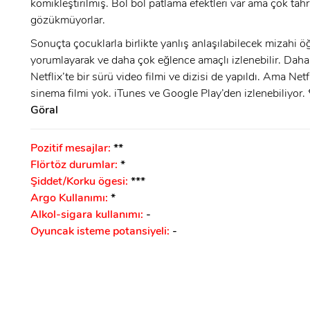
komikleştirilmiş. Bol bol patlama efektleri var ama çok tahr
GIRIŞ
gözükmüyorlar.
Sonuçta çocuklarla birlikte yanlış anlaşılabilecek mizahi öğ
yorumlayarak ve daha çok eğlence amaçlı izlenebilir. Daha
Netflix’te bir sürü video filmi ve dizisi de yapıldı. Ama Netf
sinema filmi yok. iTunes ve Google Play’den izlenebiliyor.
Göral
Pozitif mesajlar:
**
Flörtöz durumlar:
*
Şiddet/Korku ögesi:
***
Argo Kullanımı:
*
Alkol-sigara kullanımı:
-
Oyuncak isteme potansiyeli:
-