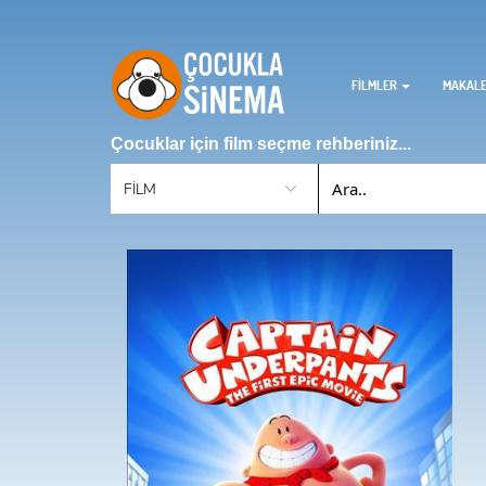
FİLMLER
MAKAL
Çocuklar için film seçme rehberiniz...