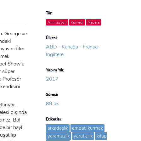
Tür:
Animasyon
Komedi
Macera
m. George ve
Ülkesi:
indeki
ABD - Kanada - Fransa -
nyasını film
İngiltere
memek
uppet Show’u
Yapım Yılı:
r süper
a Profesör
2017
 kendisini
Süresi:
89 dk
tiriyor.
elesi dışında
Etiketler:
nemez. Bol
de bir hayli
arkadaşlık
empati kurmak
uşatılıp
yaramazlık
yaratıcılık
kitap