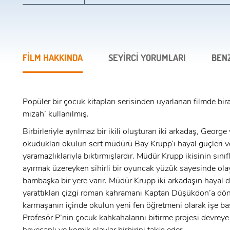
FİLM HAKKINDA
SEYİRCİ YORUMLARI
BEN
Popüler bir çocuk kitapları serisinden uyarlanan filmde biraz
mizah’ kullanılmış.
Birbirleriyle ayrılmaz bir ikili oluşturan iki arkadaş, George
okudukları okulun sert müdürü Bay Krupp’ı hayal güçleri v
yaramazlıklarıyla bıktırmışlardır. Müdür Krupp ikisinin sınıfl
ayırmak üzereyken sihirli bir oyuncak yüzük sayesinde ola
bambaşka bir yere varır. Müdür Krupp iki arkadaşın hayal 
yarattıkları çizgi roman kahramanı Kaptan Düşükdon’a dö
karmaşanın içinde okulun yeni fen öğretmeni olarak işe b
Profesör P’nin çocuk kahkahalarını bitirme projesi devreye
x