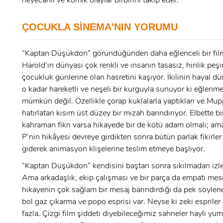
heyecanlı ve komik olaylar birbirini takip eder.
ÜYE OL
x
ÇOCUKLA SİNEMA'NIN YORUMU
GIRIŞ YAP
Ad Soyad:
“Kaptan Düşükdon” göründüğünden daha eğlenceli bir fil
Harold’ın dünyası çok renkli ve insanın tasasız, hinlik peş
E-Posta:
çocukluk günlerine olan hasretini kaşıyor. İkilinin hayal dü
o kadar hareketli ve neşeli bir kurguyla sunuyor ki eğlen
E-Posta:
mümkün değil. Özellikle çorap kuklalarla yaptıkları ve M
hatırlatan kısım üst düzey bir mizah barındırıyor. Elbette bi
Şifre:
kahraman fikri varsa hikayede bir de kötü adam olmalı; am
P’nin hikâyesi devreye girdikten sonra bütün parlak fikirler
Şifre:
giderek animasyon klişelerine teslim etmeye başlıyor.
“Kaptan Düşükdon” kendisini baştan sonra sıkılmadan izlet
Beni Hatırla
Şifremi Unuttum ?
Ama arkadaşlık, ekip çalışması ve bir parça da empati mes
hikayenin çok sağlam bir mesaj barındırdığı da pek söyle
ÜYE OL
bol gaz çıkarma ve popo esprisi var. Neyse ki zeki espriler 
GIRIŞ
fazla. Çizgi film şiddeti diyebileceğimiz sahneler hayli yum