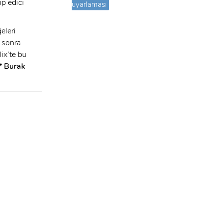
ip edici
uyarlaması
eleri
 sonra
lix’te bu
* Burak