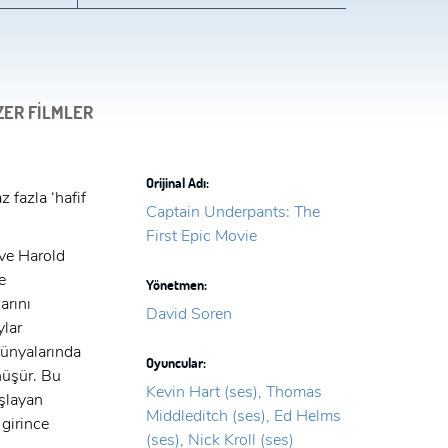
ZER FİLMLER
Orijinal Adı:
 fazla ‘hafif
Captain Underpants: The
First Epic Movie
 ve Harold
e
Yönetmen:
arını
David Soren
ylar
dünyalarında
Oyuncular:
nüşür. Bu
Kevin Hart (ses), Thomas
aşlayan
Middleditch (ses), Ed Helms
 girince
(ses), Nick Kroll (ses)