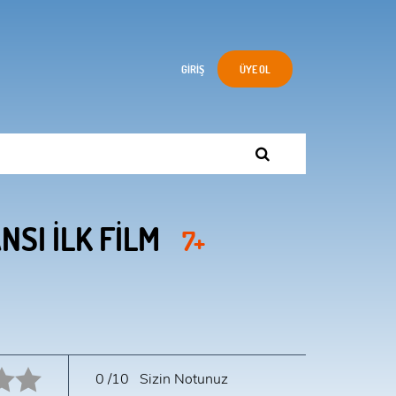
GIRIŞ
ÜYE OL
SI İLK FİLM
7+
10 star.
0
/10
Sizin Notunuz