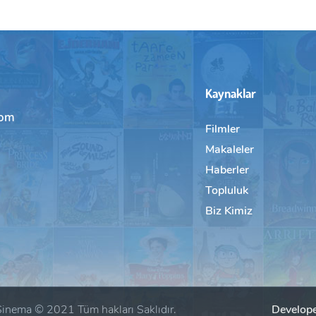
Kaynaklar
com
Filmler
Makaleler
Haberler
Topluluk
Biz Kimiz
inema © 2021 Tüm hakları Saklıdır.
Develope