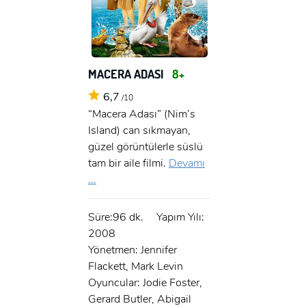
MACERA ADASI
8+
6,7
/10
“Macera Adası” (Nim’s
Island) can sıkmayan,
güzel görüntülerle süslü
tam bir aile filmi.
Devamı
...
Süre:96 dk.
Yapım Yılı:
2008
Yönetmen: Jennifer
Flackett, Mark Levin
Oyuncular: Jodie Foster,
Gerard Butler, Abigail