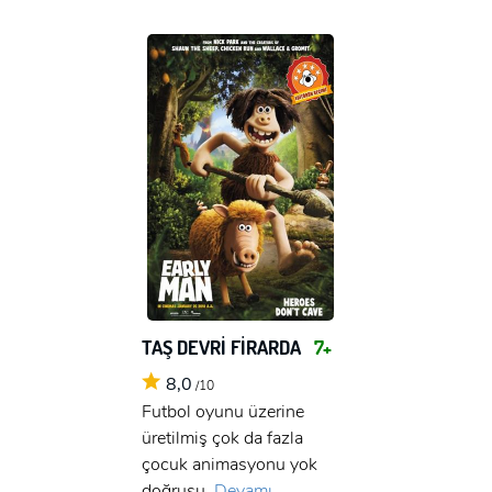
TAŞ DEVRİ FİRARDA
7+
8,0
/10
Futbol oyunu üzerine
üretilmiş çok da fazla
çocuk animasyonu yok
doğrusu.
Devamı ...