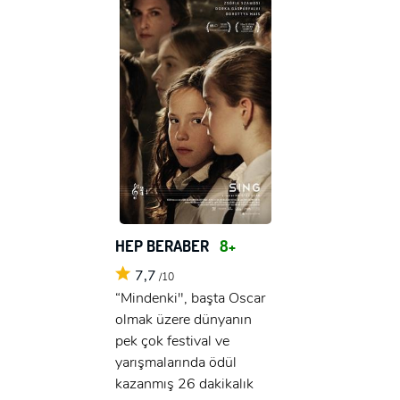
x
ÜYE OL
HEP BERABER
8+
x
7,7
GIRIŞ YAP
/10
Ad Soyad:
“Mindenki", başta Oscar
olmak üzere dünyanın
E-Posta:
pek çok festival ve
E-Posta:
yarışmalarında ödül
kazanmış 26 dakikalık