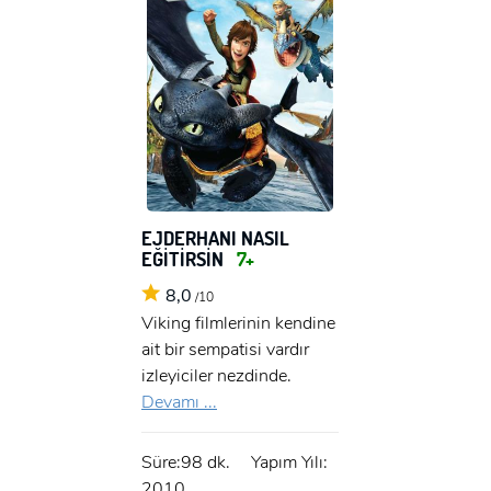
EJDERHANI NASIL
EĞİTİRSİN
7+
8,0
/10
Viking filmlerinin kendine
ait bir sempatisi vardır
izleyiciler nezdinde.
Devamı ...
Süre:98 dk.
Yapım Yılı:
2010