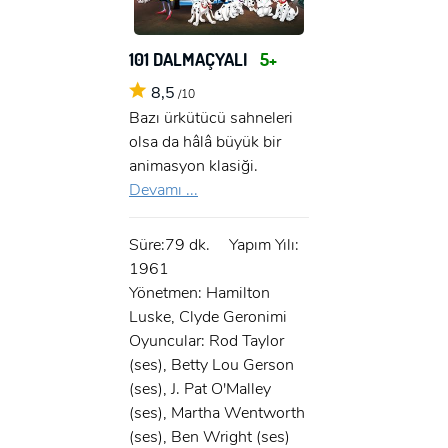
101 DALMAÇYALI
5+
8,5
/10
Bazı ürkütücü sahneleri
olsa da hâlâ büyük bir
animasyon klasiği.
Devamı ...
Süre:79 dk.
Yapım Yılı:
1961
Yönetmen: Hamilton
Luske, Clyde Geronimi
Oyuncular: Rod Taylor
(ses), Betty Lou Gerson
(ses), J. Pat O'Malley
(ses), Martha Wentworth
(ses), Ben Wright (ses)