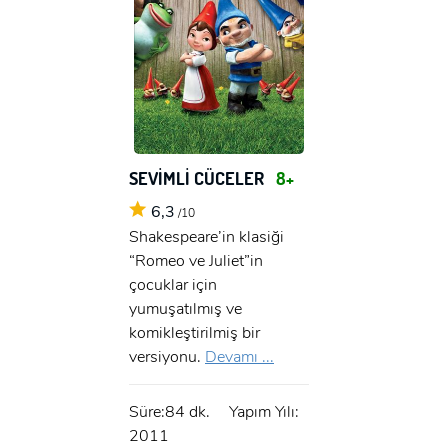
SEVİMLİ CÜCELER
8+
6,3
/10
Shakespeare’in klasiği
“Romeo ve Juliet”in
çocuklar için
yumuşatılmış ve
komikleştirilmiş bir
versiyonu.
Devamı ...
Süre:84 dk.
Yapım Yılı:
2011