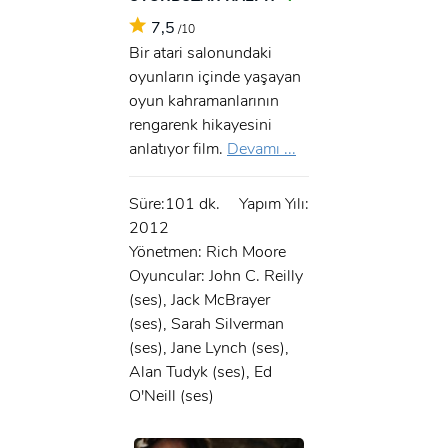
7,5
/10
Bir atari salonundaki
oyunların içinde yaşayan
oyun kahramanlarının
rengarenk hikayesini
anlatıyor film.
Devamı ...
Süre:101 dk.
Yapım Yılı:
2012
Yönetmen: Rich Moore
Oyuncular: John C. Reilly
(ses), Jack McBrayer
(ses), Sarah Silverman
(ses), Jane Lynch (ses),
Alan Tudyk (ses), Ed
O'Neill (ses)