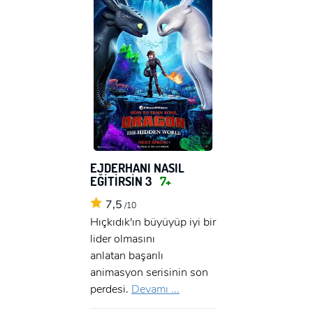
EJDERHANI NASIL
EĞİTİRSİN 3
7+
7,5
/10
Hıçkıdık'ın büyüyüp iyi bir
lider olmasını
anlatan başarılı
animasyon serisinin son
perdesi.
Devamı ...