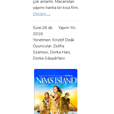
çok anlamlı, Macaristan
Şifre:
yapımı harika bir kısa film.
Şifre:
Devamı ...
Beni Hatırla
Şifremi Unuttum ?
Süre:26 dk.
Yapım Yılı:
2016
ÜYE OL
GIRIŞ
Yönetmen: Kristóf Deák
Oyuncular: Zsófia
GIRIŞ
Szamosi, Dorka Hais,
Dorka Gáspárfalvi