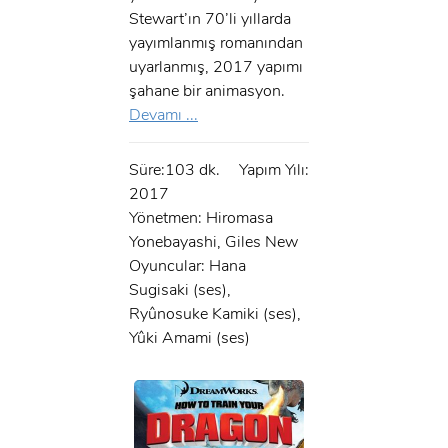
Stewart’ın 70’li yıllarda
yayımlanmış romanından
uyarlanmış, 2017 yapımı
şahane bir animasyon.
Devamı ...
Süre:103 dk.
Yapım Yılı:
2017
Yönetmen: Hiromasa
Yonebayashi, Giles New
Oyuncular: Hana
Sugisaki (ses),
Ryûnosuke Kamiki (ses),
Yûki Amami (ses)