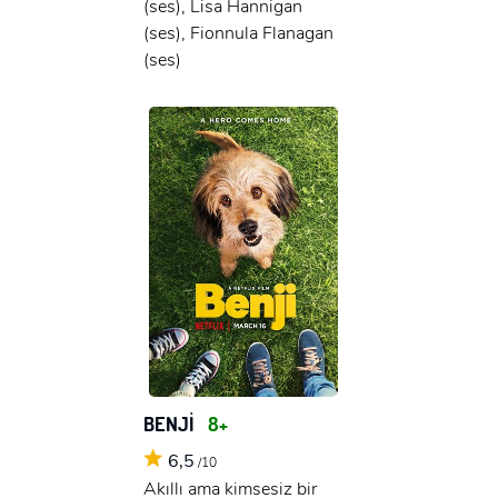
(ses), Lisa Hannigan
(ses), Fionnula Flanagan
(ses)
BENJİ
8+
6,5
/10
Akıllı ama kimsesiz bir