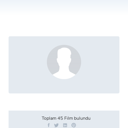
Toplam
45 Film
bulundu