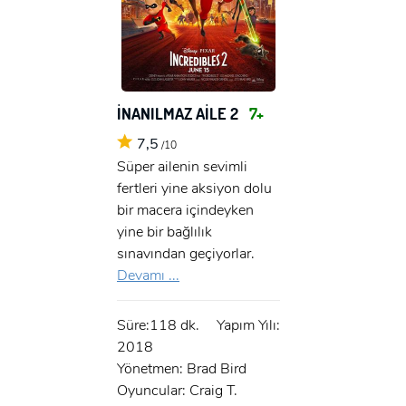
İNANILMAZ AİLE 2
7+
7,5
/10
Süper ailenin sevimli
fertleri yine aksiyon dolu
bir macera içindeyken
yine bir bağlılık
sınavından geçiyorlar.
Devamı ...
Süre:118 dk.
Yapım Yılı:
2018
Yönetmen: Brad Bird
Oyuncular: Craig T.