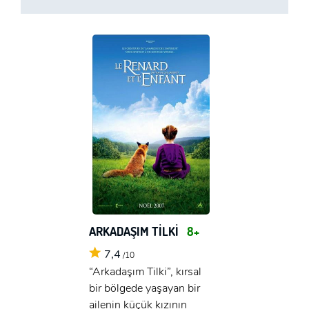
ARKADAŞIM TİLKİ
8+
7,4
/10
“Arkadaşım Tilki”, kırsal
bir bölgede yaşayan bir
ailenin küçük kızının