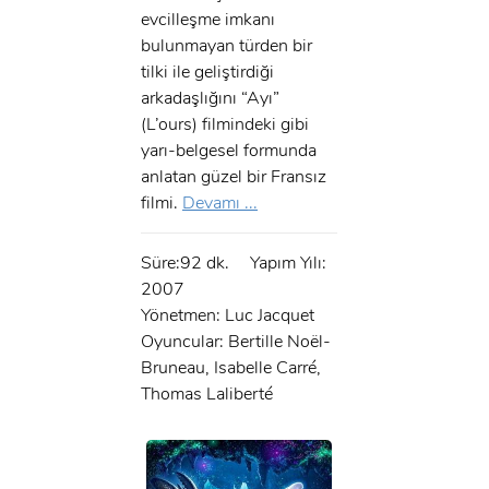
evcilleşme imkanı
bulunmayan türden bir
tilki ile geliştirdiği
arkadaşlığını “Ayı”
(L’ours) filmindeki gibi
yarı-belgesel formunda
anlatan güzel bir Fransız
filmi.
Devamı ...
Süre:92 dk.
Yapım Yılı:
2007
Yönetmen: Luc Jacquet
Oyuncular: Bertille Noël-
Bruneau, Isabelle Carré,
Thomas Laliberté