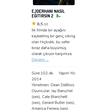
EJDERHANI NASIL
EĞİTİRSİN 2
8+
8,5
/10
İlk filmde bir ayağını
kaybetmiş bir genç viking
olan Hıçkıdık, bu sefer
biraz daha büyümüş
olarak çıkıyor karşımıza.
Devamı ...
Süre:102 dk.
Yapım Yılı:
2014
Yönetmen: Dean DeBlois
Oyuncular: Jay Baruchel
(ses), Cate Blanchett
(ses), Gerard Butler (ses),
America Ferrera (ses),