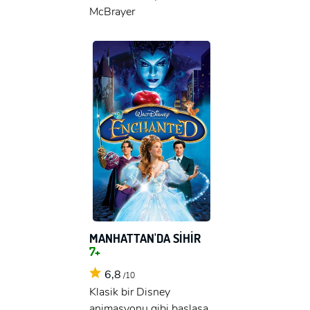
McBrayer
MANHATTAN'DA SİHİR
7+
6,8
/10
Klasik bir Disney
animasyonu gibi başlasa