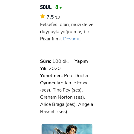
SOUL
8 +
7,5
/10
Felsefesi olan, müzikle ve
duyguyla yoğrulmuş bir
Pixar filmi.
Devamı...
Süre:
100 dk.
Yapım
Yılı:
2020
Yönetmen:
Pete Docter
Oyuncular:
Jamie Foxx
(ses), Tina Fey (ses),
Graham Norton (ses),
Alice Braga (ses), Angela
Bassett (ses)