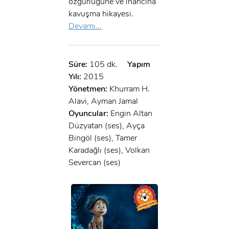
özgürlüğüne ve inancına
kavuşma hikayesi.
Devamı...
Süre:
105 dk.
Yapım
Yılı:
2015
Yönetmen:
Khurram H.
Alavi, Ayman Jamal
Oyuncular:
Engin Altan
Düzyatan (ses), Ayça
Bingöl (ses), Tamer
Karadağlı (ses), Volkan
Severcan (ses)