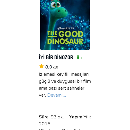
İYİ BİR DİNOZOR
8 +
8,0
/10
İzlemesi keyifli, mesajları
güçlü ve duygusal bir film
ama bazı sert sahneler
var.
Devamı...
Süre:
93 dk.
Yapım Yılı:
2015