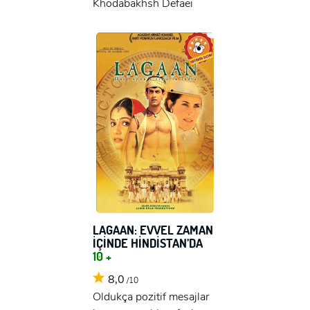
Khodabakhsh Defaei
LAGAAN: EVVEL ZAMAN
İÇİNDE HİNDİSTAN’DA
10 +
x
8,0
/10
ÜYE OL
Oldukça pozitif mesajlar