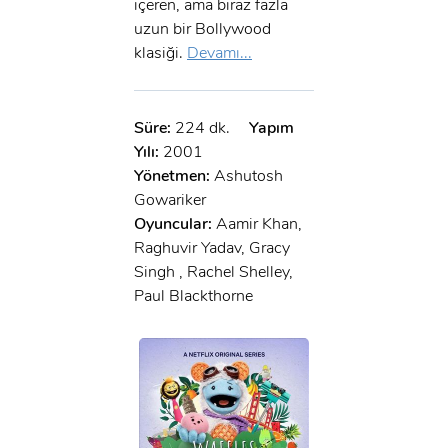
x
içeren, ama biraz fazla
GIRIŞ YAP
Ad Soyad:
uzun bir Bollywood
klasiği.
Devamı...
E-Posta:
E-Posta:
Süre:
224 dk.
Yapım
Yılı:
2001
Şifre:
Yönetmen:
Ashutosh
Gowariker
Şifre:
Oyuncular:
Aamir Khan,
Raghuvir Yadav, Gracy
Beni Hatırla
Şifremi Unuttum ?
Singh , Rachel Shelley,
Paul Blackthorne
ÜYE OL
GIRIŞ
GIRIŞ