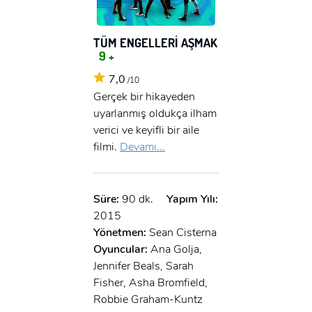
TÜM ENGELLERİ AŞMAK
9 +
7,0
/10
Gerçek bir hikayeden
uyarlanmış oldukça ilham
verici ve keyifli bir aile
filmi.
Devamı...
Süre:
90 dk.
Yapım Yılı:
2015
Yönetmen:
Sean Cisterna
Oyuncular:
Ana Golja,
Jennifer Beals, Sarah
Fisher, Asha Bromfield,
Robbie Graham-Kuntz