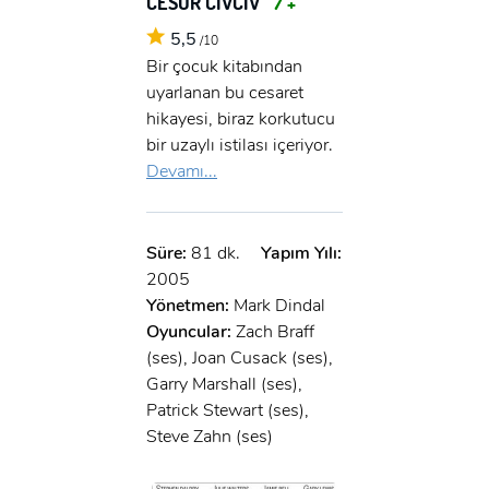
CESUR CİVCİV
7 +
5,5
/10
Bir çocuk kitabından
uyarlanan bu cesaret
hikayesi, biraz korkutucu
bir uzaylı istilası içeriyor.
Devamı...
Süre:
81 dk.
Yapım Yılı:
2005
Yönetmen:
Mark Dindal
Oyuncular:
Zach Braff
(ses), Joan Cusack (ses),
Garry Marshall (ses),
Patrick Stewart (ses),
Steve Zahn (ses)