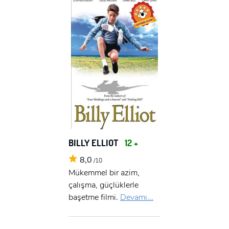
BILLY ELLIOT
12 +
8,0
/10
Mükemmel bir azim,
çalışma, güçlüklerle
başetme filmi.
Devamı...