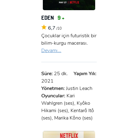
EDEN
9 +
6,7
/10
Çocuklar için futuristik bir
bilim-kurgu macerası.
Devamı...
Süre:
25 dk.
Yapım Yılı:
2021
Yönetmen:
Justin Leach
Oyuncular:
Kari
Wahlgren (ses), Kyôko
Hikami (ses), Kentarô Itô
(ses), Marika Kôno (ses)