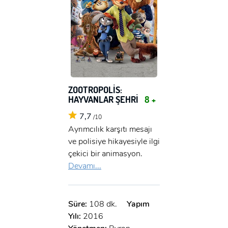
ZOOTROPOLİS:
HAYVANLAR ŞEHRİ
8 +
7,7
/10
Ayrımcılık karşıtı mesajı
ve polisiye hikayesiyle ilgi
çekici bir animasyon.
Devamı...
Süre:
108 dk.
Yapım
Yılı:
2016