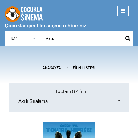
Toggle
navigati
Çocuklar için film seçme rehberiniz...
ANASAYFA
FILM LISTESI
Toplam
87 film
Akıllı Sıralama