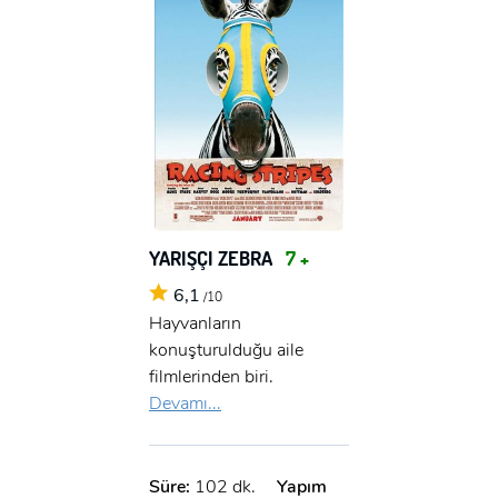
YARIŞÇI ZEBRA
7 +
6,1
/10
Hayvanların
konuşturulduğu aile
filmlerinden biri.
Devamı...
Süre:
102 dk.
Yapım