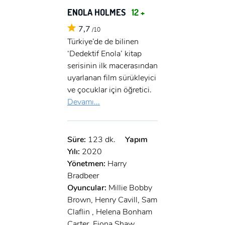
ENOLA HOLMES
12 +
7,7
/10
Türkiye’de de bilinen
‘Dedektif Enola’ kitap
serisinin ilk macerasından
uyarlanan film sürükleyici
ve çocuklar için öğretici.
Devamı...
Süre:
123 dk.
Yapım
Yılı:
2020
Yönetmen:
Harry
Bradbeer
Oyuncular:
Millie Bobby
Brown, Henry Cavill, Sam
Claflin , Helena Bonham
Carter, Fiona Shaw