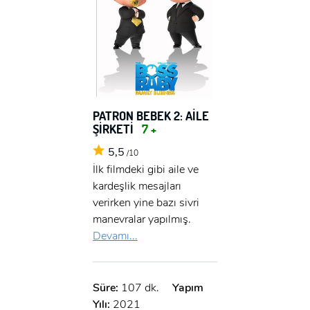
PATRON BEBEK 2: AİLE
ŞİRKETİ
7 +
5,5
/10
İlk filmdeki gibi aile ve
kardeşlik mesajları
verirken yine bazı sivri
manevralar yapılmış.
Devamı...
Süre:
107 dk.
Yapım
Yılı:
2021