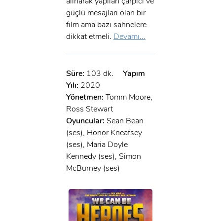
alınarak yapılan çarpıcı ve
güçlü mesajları olan bir
film ama bazı sahnelere
dikkat etmeli.
Devamı...
Süre:
103 dk.
Yapım
Yılı:
2020
Yönetmen:
Tomm Moore,
Ross Stewart
Oyuncular:
Sean Bean
(ses), Honor Kneafsey
(ses), Maria Doyle
Kennedy (ses), Simon
McBurney (ses)