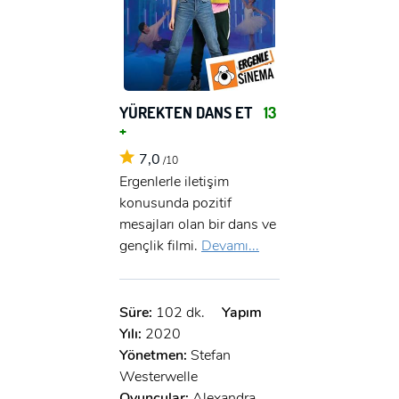
YÜREKTEN DANS ET
13
+
7,0
/10
Ergenlerle iletişim
konusunda pozitif
mesajları olan bir dans ve
gençlik filmi.
Devamı...
Süre:
102 dk.
Yapım
Yılı:
2020
Yönetmen:
Stefan
Westerwelle
Oyuncular:
Alexandra