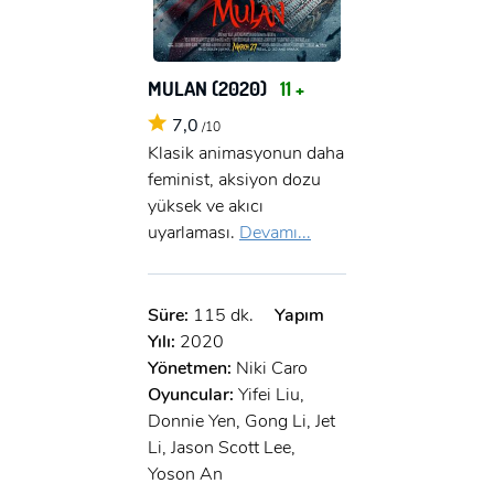
MULAN (2020)
11 +
7,0
/10
Klasik animasyonun daha
feminist, aksiyon dozu
yüksek ve akıcı
uyarlaması.
Devamı...
Süre:
115 dk.
Yapım
Yılı:
2020
Yönetmen:
Niki Caro
Oyuncular:
Yifei Liu,
Donnie Yen, Gong Li, Jet
Li, Jason Scott Lee,
Yoson An