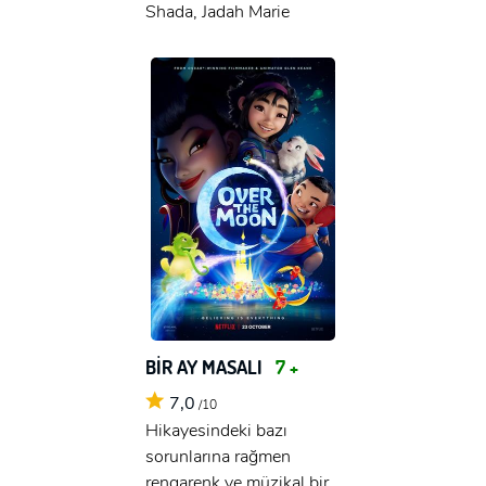
Shada, Jadah Marie
BİR AY MASALI
7 +
7,0
/10
Hikayesindeki bazı
sorunlarına rağmen
rengarenk ve müzikal bir