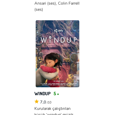
Ansari (ses), Colin Farrell
(ses)
WINDUP
5 +
7,0
/10
Kurularak çalıştırılan
küçük ‘windup’ müzik