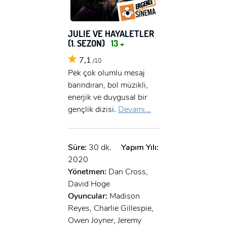
JULIE VE HAYALETLER
(1. SEZON)
13 +
7,1
/10
Pek çok olumlu mesaj
barındıran, bol müzikli,
enerjik ve duygusal bir
gençlik dizisi.
Devamı...
Süre:
30 dk.
Yapım Yılı:
2020
Yönetmen:
Dan Cross,
David Hoge
Oyuncular:
Madison
Reyes, Charlie Gillespie,
Owen Joyner, Jeremy