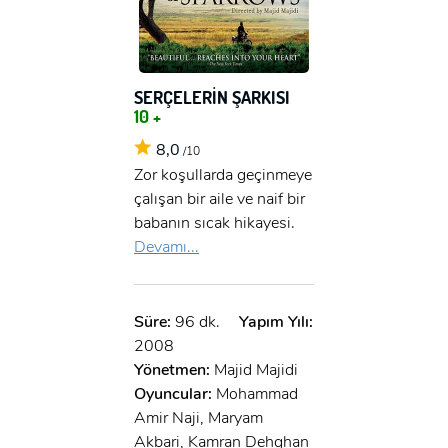
SERÇELERİN ŞARKISI
10 +
8,0
/10
Zor koşullarda geçinmeye
çalışan bir aile ve naif bir
babanın sıcak hikayesi.
Devamı...
Süre:
96 dk.
Yapım Yılı:
2008
Yönetmen:
Majid Majidi
Oyuncular:
Mohammad
x
ÜYE OL
Amir Naji, Maryam
Akbari, Kamran Dehghan