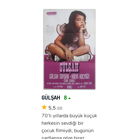
GÜLŞAH
8 +
5,5
/10
70’li yıllarda büyük küçük
herkesin sevdiği bir
çocuk filmiydi, bugünün
şartlarına göre biraz