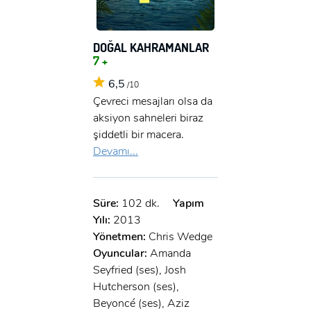
DOĞAL KAHRAMANLAR
7 +
6,5
/10
Çevreci mesajları olsa da
aksiyon sahneleri biraz
şiddetli bir macera.
Devamı...
Süre:
102 dk.
Yapım
Yılı:
2013
Yönetmen:
Chris Wedge
Oyuncular:
Amanda
Seyfried (ses), Josh
Hutcherson (ses),
Beyoncé (ses), Aziz