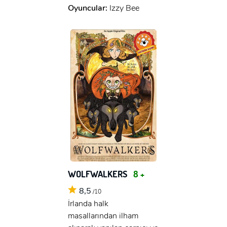
Oyuncular:
Izzy Bee
WOLFWALKERS
8 +
8,5
/10
İrlanda halk
masallarından ilham