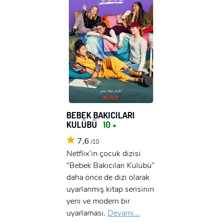
BEBEK BAKICILARI
KULÜBÜ
10 +
7,6
/10
Netflix’in çocuk dizisi
“Bebek Bakıcıları Kulübü”
daha önce de dizi olarak
uyarlanmış kitap serisinin
yeni ve modern bir
uyarlaması.
Devamı...