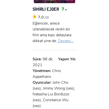
SİHİRLİ EJDER
7 +
7,0
/10
Eğlenceli, ailece
izlenebilecek renkli bir
film ama bazı detaylara
dikkat yine de.
Devamı...
Süre:
98 dk.
Yapım Yılı:
2021
Yönetmen:
Chris
Appelhans
Oyuncular:
John Cho
(ses), Jimmy Wong (ses),
Natasha Liu Bordizzo
(ses), Constance Wu
(ses)