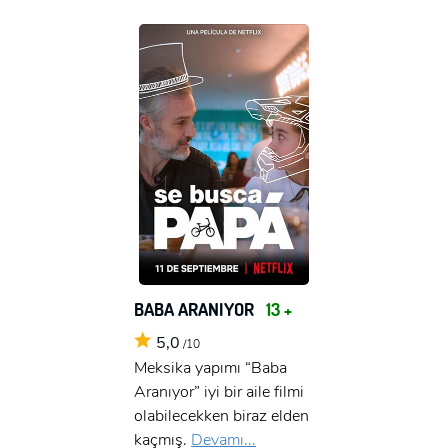
BABA ARANIYOR
13 +
5,0
/10
Meksika yapımı “Baba
Aranıyor” iyi bir aile filmi
olabilecekken biraz elden
kaçmış.
Devamı...