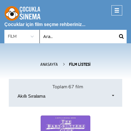
Toggle
navigati
Çocuklar için film seçme rehberiniz...
ANASAYFA
FILM LISTESI
Toplam
67 film
Akıllı Sıralama