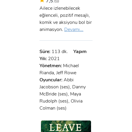
7,5
/10
Ailece izlenebilecek
eğlenceli, pozitif mesajlı,
komik ve aksiyonu bol bir
animasyon.
Devamı...
Süre:
113 dk.
Yapım
Yılı:
2021
Yönetmen:
Michael
Rianda, Jeff Rowe
Oyuncular:
Abbi
Jacobson (ses), Danny
McBride (ses), Maya
Rudolph (ses), Olivia
Colman (ses)